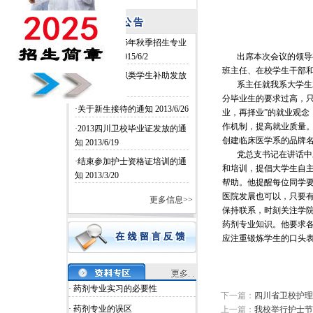
·四川卫校2015年秋季招生专业
和名额确定
2015/6/2
出席本次会议的领导有
班主任、在校学生干部
·四川卫校中职类学生补助发放
系主任就我系大学生就
2014/6/26
分毕业生的要求过高，只
·关于新生接待的通知
2013/6/26
业，再择业”的就业观念
作机制，提高就业质量。
·2013四川卫校毕业证发放的通
创建临床医学系的品牌
知
2013/6/19
党总支书记在讲话中对
·结束参加护士资格证培训的通
和培训，提倡大学生自
知
2013/3/20
帮助。他提醒每位同学
医院发展也可以，只要
更多信息>>
保持联系，时刻关注学
药剂专业知识。他要求
应注重锻炼学生的口头
· 药剂专业实习的必要性
下一篇：
四川省卫校护理
· 药剂专业的误区
上一篇：
我校举行护士节