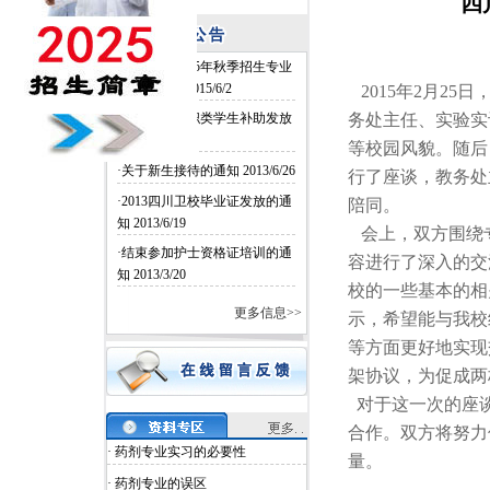
四
·四川卫校2015年秋季招生专业
和名额确定
2015/6/2
2015年
2
月
25
日
·四川卫校中职类学生补助发放
务处主任、实验实
2014/6/26
等校园风貌。随后
·关于新生接待的通知
2013/6/26
行了座谈，教务处
·2013四川卫校毕业证发放的通
陪同。
知
2013/6/19
会上，双方围绕
·结束参加护士资格证培训的通
容进行了深入的交
知
2013/3/20
校的一些基本
的相
更多信息>>
示，希望能与我校
等方面更好地实现
架协议，为促成
对于这一次的
座
合作。双方将努力
· 药剂专业实习的必要性
量。
· 药剂专业的误区