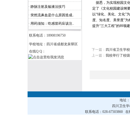
据悉，为实现校园文化
· 静脉注射及输液法技巧
定了《文化校园建设纲
以“绿化、美化、文化”
· 突然流鼻血是什么原因造成..
度、知名度、美誉度”为
· 用药须知：吃感冒药应该注..
提升“三大工程”的89
联系电话：18908196750
学校地址：四川省成都龙泉驿区
下一篇：
四川省卫生学校
在线Q Q：
上一篇：
我校举行了校级
地址
四川卫生
联系电话：028-67503860 在