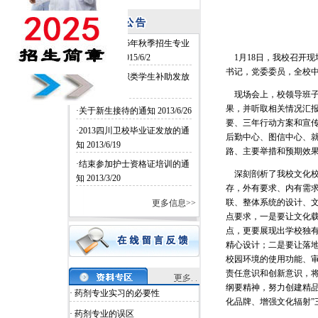
·四川卫校2015年秋季招生专业
和名额确定
2015/6/2
1月18日，我校召开现
书记，党委委员，全校
·四川卫校中职类学生补助发放
2014/6/26
现场会上，校领导班子
果，并听取相关情况汇
·关于新生接待的通知
2013/6/26
要、三年行动方案和宣传
·2013四川卫校毕业证发放的通
后勤中心、图信中心、
知
2013/6/19
路、主要举措和预期效
·结束参加护士资格证培训的通
深刻剖析了我校文化校
知
2013/3/20
存，外有要求、内有需
联、整体系统的设计、
更多信息>>
点要求，一是要让文化载
点，更要展现出学校独
精心设计；二是要让落
校园环境的使用功能、
责任意识和创新意识，
纲要精神，努力创建精品
· 药剂专业实习的必要性
化品牌、增强文化辐射”
· 药剂专业的误区