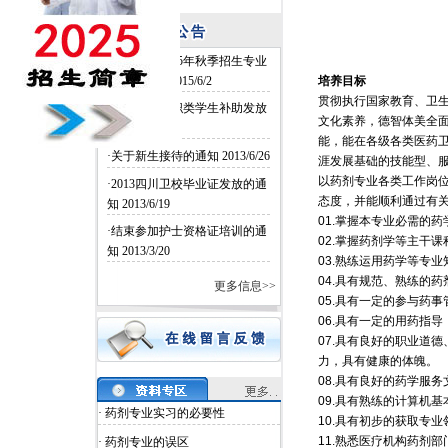
·四川卫校2015年秋季招生专业
和名额确定
2015/6/2
培养目标
贯彻执行国家教育、卫
·四川卫校中职类学生补助发放
文化素养，德智体美全
2014/6/26
能，能在各级各类医药
·关于新生接待的通知
2013/6/26
涯发展基础的技能型、
以药剂专业各类工作岗
·2013四川卫校毕业证发放的通
态度，并能顺利通过有
知
2013/6/19
01.掌握本专业必需的
·结束参加护士资格证培训的通
02.掌握药剂学等主干
知
2013/3/20
03.熟练运用药学等专
04.具有规范、熟练的
更多信息>>
05.具有一定的参与药
06.具有一定的用药指
07.具有良好的职业道
力，具有健康的体魄。
08.具有良好的药学服
09.具有熟练的计算机
· 药剂专业实习的必要性
10.具有初步的获取专
11.熟悉医疗机构药剂
· 药剂专业的误区