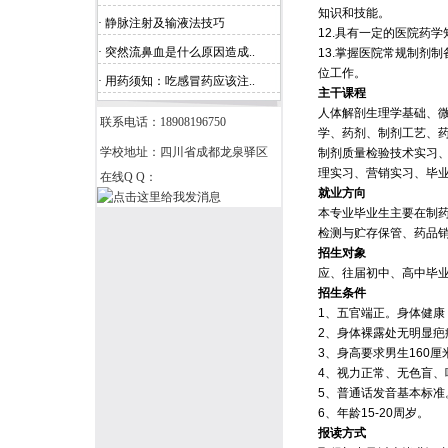
知识和技能。
· 静脉注射及输液法技巧
12.具有一定的医院药
· 突然流鼻血是什么原因造成..
13.掌握医院常规制剂
位工作。
· 用药须知：吃感冒药应该注..
主干课程
人体解剖生理学基础、
联系电话：18908196750
学、药剂、制剂工艺、
学校地址：四川省成都龙泉驿区
制剂质量检验技术实习
理实习、营销实习、毕
在线Q Q：
就业方向
本专业毕业生主要在制
检测与贮存保管、药品
招生对象
应、往届初中、高中毕
招生条件
1、五官端正。身体健康
2、身体裸露处无明显疤
3、身高要求男生160厘
4、视力正常、无色盲、
5、普通话发音基本标准
6、年龄15-20周岁。
报读方式