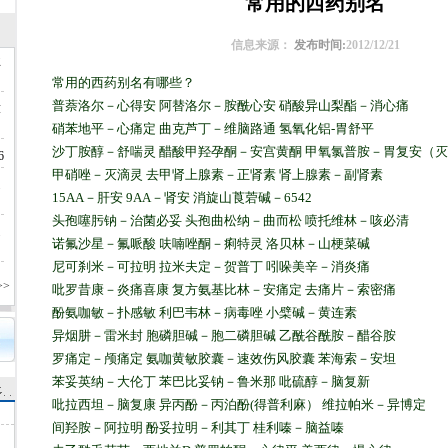
常用的西药别名
信息来源：
发布时间:
2012/12/21
业
常用的西药别名有哪些？
普萘洛尔－心得安 阿替洛尔－胺酰心安 硝酸异山梨酯－消心痛
放
硝苯地平－心痛定 曲克芦丁－维脑路通 氢氧化铝-胃舒平
沙丁胺醇－舒喘灵 醋酸甲羟孕酮－安宫黄酮 甲氧氯普胺－胃复安（灭
6
甲硝唑－灭滴灵 去甲肾上腺素－正肾素 肾上腺素－副肾素
通
15AA－肝安 9AA－肾安 消旋山莨菪碱－6542
头孢噻肟钠－治菌必妥 头孢曲松纳－曲而松 喷托维林－咳必清
通
诺氟沙星－氟哌酸 呋喃唑酮－痢特灵 洛贝林－山梗菜碱
尼可刹米－可拉明 拉米夫定－贺普丁 吲哚美辛－消炎痛
>
吡罗昔康－炎痛喜康 复方氨基比林－安痛定 去痛片－索密痛
酚氨咖敏－扑感敏 利巴韦林－病毒唑 小檗碱－黄连素
异烟肼－雷米封 胞磷胆碱－胞二磷胆碱 乙酰谷酰胺－醋谷胺
罗痛定－颅痛定 氨咖黄敏胶囊－速效伤风胶囊 苯海索－安坦
苯妥英纳－大伦丁 苯巴比妥钠－鲁米那 吡硫醇－脑复新
吡拉西坦－脑复康 异丙酚－丙泊酚(得普利麻） 维拉帕米－异博定
间羟胺－阿拉明 酚妥拉明－利其丁 桂利嗪－脑益嗪