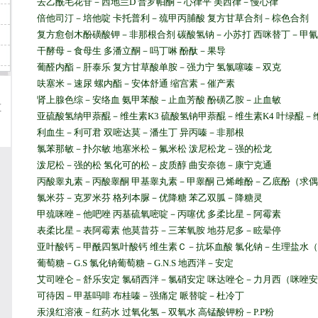
去乙酰毛花苷－西地兰D 普罗帕酮－心律平 美西律－慢心律
倍他司汀－培他啶 卡托普利－巯甲丙脯酸 复方甘草合剂－棕色合剂
复方愈创木酚磺酸钾－非那根合剂 碳酸氢钠－小苏打 西咪替丁－甲
干酵母－食母生 多潘立酮－吗丁啉 酚酞－果导
葡醛内酯－肝泰乐 复方甘草酸单胺－强力宁 氢氯噻嗪－双克
呋塞米－速尿 螺内酯－安体舒通 缩宫素－催产素
肾上腺色综－安络血 氨甲苯酸－止血芳酸 酚磺乙胺－止血敏
区
亚硫酸氢纳甲萘醌－维生素K3 硫酸氢钠甲萘醌－维生素K4 叶绿醌－
利血生－利可君 双嘧达莫－潘生丁 异丙嗪－非那根
氯苯那敏－扑尔敏 地塞米松－氟米松 泼尼松龙－强的松龙
泼尼松－强的松 氢化可的松－皮质醇 曲安奈德－康宁克通
丙酸睾丸素－丙酸睾酮 甲基睾丸素－甲睾酮 己烯雌酚－乙底酚（求
氯米芬－克罗米芬 格列本脲－优降糖 苯乙双胍－降糖灵
甲巯咪唑－他吧唑 丙基硫氧嘧啶－丙噻优 多柔比星－阿霉素
表柔比星－表阿霉素 他莫昔芬－三苯氧胺 地芬尼多－眩晕停
亚叶酸钙－甲酰四氢叶酸钙 维生素Ｃ－抗坏血酸 氯化钠－生理盐水（N.
葡萄糖－G.S 氯化钠葡萄糖－G.N.S 地西泮－安定
艾司唑仑－舒乐安定 氯硝西泮－氯硝安定 咪达唑仑－力月西（咪唑
可待因－甲基吗啡 布桂嗪－强痛定 哌替啶－杜冷丁
汞溴红溶液－红药水 过氧化氢－双氧水 高锰酸钾粉－P.P粉