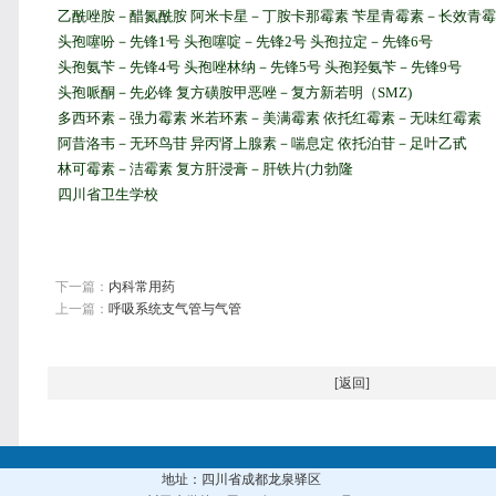
乙酰唑胺－醋氮酰胺 阿米卡星－丁胺卡那霉素 苄星青霉素－长效青
头孢噻吩－先锋1号 头孢噻啶－先锋2号 头孢拉定－先锋6号
头孢氨苄－先锋4号 头孢唑林纳－先锋5号 头孢羟氨苄－先锋9号
头孢哌酮－先必锋 复方磺胺甲恶唑－复方新若明（SMZ)
多西环素－强力霉素 米若环素－美满霉素 依托红霉素－无味红霉素
阿昔洛韦－无环鸟苷 异丙肾上腺素－喘息定 依托泊苷－足叶乙甙
林可霉素－洁霉素 复方肝浸膏－肝铁片(力勃隆
四川省卫生学校
下一篇：
内科常用药
上一篇：
呼吸系统支气管与气管
[
返回
]
地址：四川省成都龙泉驿区