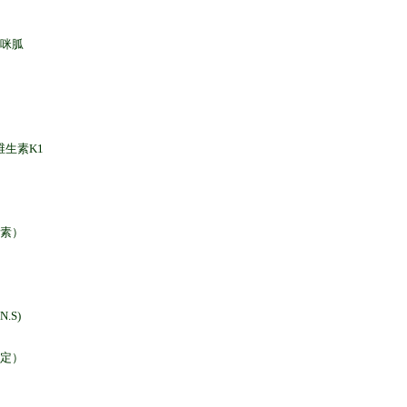
氰咪胍
维生素K1
偶素）
S)
安定）