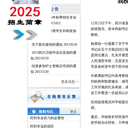
我
·四川卫校2015年秋季招生专业
和名额确定
2015/6/2
12月25日下午，四川
副巡视员、曾令和副书记
·四川卫校中职类学生补助发放
验收。
2014/6/26
检查组一行观看了关于
·关于新生接待的通知
2013/6/26
书记从五个方面总结汇
·2013四川卫校毕业证发放的通
是突出重点，扎实开展思
知
2013/6/19
人民满意学校；五是讲
·结束参加护士资格证培训的通
导及各科室中层干部30
知
2013/3/20
许家勇副书记代表考察
织机构和制度健全；领
更多信息>>
工作开展的扎实有效，
设工作要进一步提高认
彭杰副巡视员对学校提
绩。
最后，学校校长邹世凌
· 药剂专业实习的必要性
把学校办出特色，力争
· 药剂专业的误区