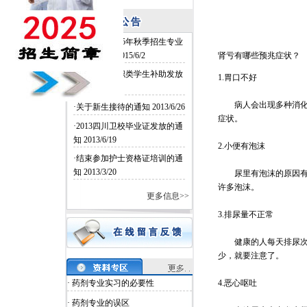
·四川卫校2015年秋季招生专业
和名额确定
2015/6/2
肾亏有哪些预兆症状？
·四川卫校中职类学生补助发放
1.胃口不好
2014/6/26
病人会出现多种消化道
·关于新生接待的通知
2013/6/26
症状。
·2013四川卫校毕业证发放的通
知
2013/6/19
2.小便有泡沫
·结束参加护士资格证培训的通
知
2013/3/20
尿里有泡沫的原因有很
许多泡沫。
更多信息>>
3.排尿量不正常
健康的人每天排尿次数大
少，就要注意了。
· 药剂专业实习的必要性
4.恶心呕吐
· 药剂专业的误区