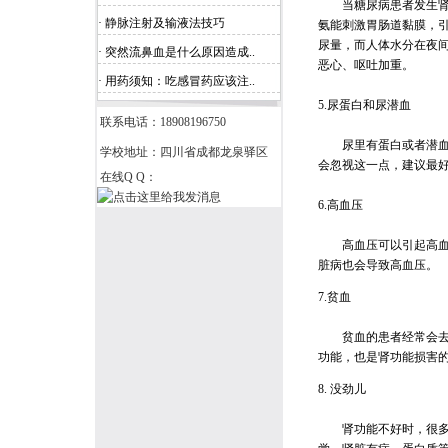
当糖尿病患者发生肾功
· 静脉注射及输液法技巧
氨能刺激胃肠道黏膜，
尿量，而人体水分在夜
· 突然流鼻血是什么原因造成..
恶心、呕吐加重。
· 用药须知：吃感冒药应该注..
5.尿蛋白和尿潜血
联系电话：18908196750
尿里有蛋白或者潜血，
学校地址：四川省成都龙泉驿区
会忽视这一点，建议最
在线Q Q：
6.高血压
高血压可以引起高血压
脏病也会导致高血压。
7.贫血
贫血的患者经常会去血
功能，也是肾功能损害
8. 没劲儿
肾功能不好时，很多废