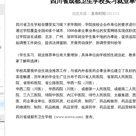
四川省成都卫生学校实习就业单
信息来源：
发布时间:
2013/5/1
业
四川省卫生学校在哪里实习呢？求学期间，学院按校企合作单位的要求进行
通过学院覆盖全国40多个城市、1000余家企事业单位的安置网络实现优职
放
过学院设在成都、北京、广州、深圳等就业学生集中地的办事处，提供追踪
如调整工作岗位、提供法律援助、开展劳动保护、协调劳资纠纷等
6
（学生实习、就业推荐单位有大量增加，具体单位由学校招生就业处、教务
通
家了解和选择）
通
学校高重视毕业生就业推荐工作，与省内外各医药企事业单位建立了良好的
渠道畅通，历年来的毕业生广泛分布于四川省人民医院、省第四人民医院、
院、省骨科医院、省公路医院、华西一院（川医）、
>
华西二院（川医）、华西四院（川医）、成都第一人民医院、成都第二人民
院、三六三医院、绵阳中医院、内江中医院、绵竹人民医院、太极集团、恩
医、药企事业单位、医院药房、社会药房、制药厂、药品检验所、药品监督
药物调剂、制剂、药品检验、药品管理、临床药学、药品监督、药品营销等
四川省成都市卫生学校（
www.scsvvx.com
）发布。