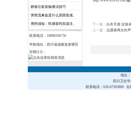
http://www.scsvvx.com
版
· 静脉注射及输液法技巧
· 突然流鼻血是什么原因造成..
· 用药须知：吃感冒药应该注..
下一篇：
白衣天使 绽放
上一篇：
志愿者再次向芦
联系电话：18908196750
学校地址：四川省成都龙泉驿区
在线Q Q：
地址
四川卫生
联系电话：028-67503860 在