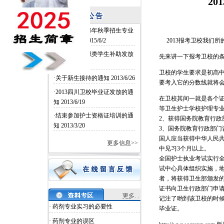
2
·四川卫校2015年秋季招生专业
和名额确定
2015/6/2
2013报考卫校我们所
·四川卫校中职类学生补助发放
先来讲一下报考卫校的条
2014/6/26
卫校的学生要求是初高
·关于新生接待的通知
2013/6/26
要考入它的分数线就将
·2013四川卫校毕业证发放的通
在卫校其间一就是各个
知
2013/6/19
等卫生护士学校护理专
·结束参加护士资格证培训的通
2、获得国务院教育行政
知
2013/3/20
3、国务院教育行政部门
国人应当获得中华人民共
更多信息>>
中见习3个月以上。
全国护士执业考试实行
试中心具体组织实施，
者，将获得卫生部颁发
证书向卫生行政部门申
记注了哟到该卫校的时候
· 药剂专业实习的必要性
毕业证。
· 药剂专业的误区