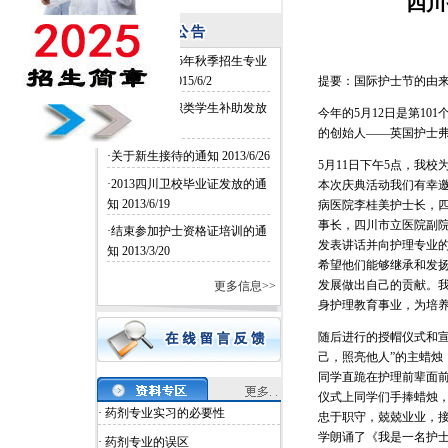
四川
·四川卫校2015年秋季招生专业
和名额确定
2015/6/2
提要：国际护士节的由
·四川卫校中职类学生补助发放
今年的5月12日是第101
2014/6/26
的创始人——英国护士弗
·关于新生接待的通知
2013/6/26
5月11日下午5点，我
·2013四川卫校毕业证发放的通
本次庆典活动我们有幸邀
知
2013/6/19
病医院李桂美护士长，
事长，四川市立医院副院
·结束参加护士资格证培训的通
发表讲话并向护理专业
知
2013/3/20
希望他们能够继承和发
发展做出自己的贡献。
更多信息>>
身护理教育事业，为培
随后进行的授帽仪式和宣
己，照亮他人”的主蜡烛
同学直跪在护理前辈面
仪式上同学们手捧蜡烛
· 药剂专业实习的必要性
忠于职守，兢兢业业，接
学朗诵了《我是一名护士
· 药剂专业的误区