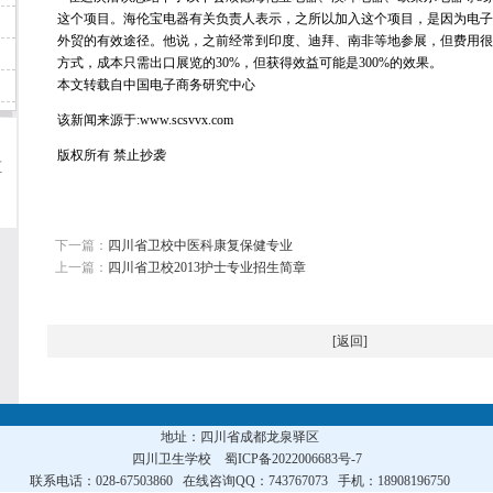
这个项目。海伦宝电器有关负责人表示，之所以加入这个项目，是因为电子
外贸的有效途径。他说，之前经常到印度、迪拜、南非等地参展，但费用很
方式，成本只需出口展览的30%，但获得效益可能是300%的效果。
本文转载自中国电子商务研究中心
该新闻来源于:www.scsvvx.com
版权所有 禁止抄袭
区
下一篇：
四川省卫校中医科康复保健专业
上一篇：
四川省卫校2013护士专业招生简章
[
返回
]
地址：四川省成都龙泉驿区
四川卫生学校
蜀ICP备2022006683号-7
联系电话：028-67503860 在线咨询QQ：743767073 手机：18908196750