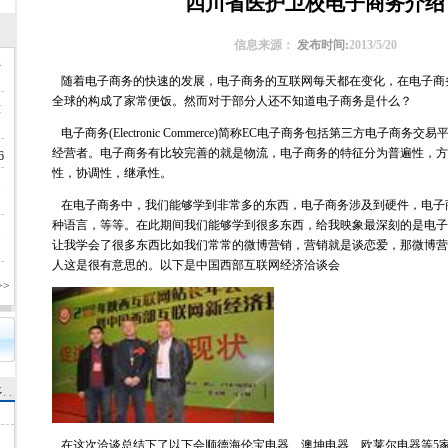
四川省医护卫校电子商务介绍
信息来源：
发布时间:
2013/5/20
业
随着电子商务的快速的发展，电子商务的互联网每天都在变化，在电子商
全球的构成了家常便饭。然而对于部分人还不知道电子商务是什么？
放
电子商务(
Electronic Commerce)简称EC电子商务包括第三方电子商
经营者。电子商务有比较完善的就是物流，电子商务的特征分为普遍性，方
6
性，协调性，继承性。
通
在电子商务中，我们能够学到非常多的东西，电子商务涉及到硬件，电子
种语言，等等。在此期间我们能够学到很多东西，给我映象最深刻的是电子
通
让我学会了很多东西比如我们常常的微博营销，营销就是谈恋爱，那微博营
人这是很有意思的。以下是中国西部互联网经济洽谈会
>
在这次洽谈总结下了以下会
顺德海伦宝电器、澳坤电器、欧莱尔电器等5