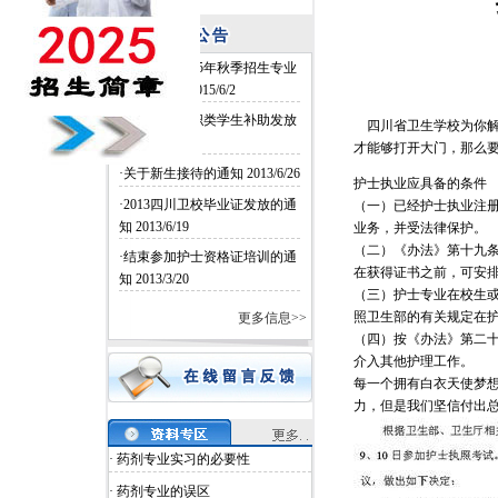
·四川卫校2015年秋季招生专业
和名额确定
2015/6/2
·四川卫校中职类学生补助发放
四川省卫生学校为你解
2014/6/26
才能够打开大门，那么
·关于新生接待的通知
2013/6/26
护士执业应具备的条件
·2013四川卫校毕业证发放的通
（一）已经护士执业注
知
2013/6/19
业务，并受法律保护。
（二）《办法》第十九
·结束参加护士资格证培训的通
在获得证书之前，可安
知
2013/3/20
（三）护士专业在校生
照卫生部的有关规定在
更多信息>>
（四）按《办法》第二
介入其他护理工作。
每一个拥有白衣天使梦
力，但是我们坚信付出
· 药剂专业实习的必要性
· 药剂专业的误区