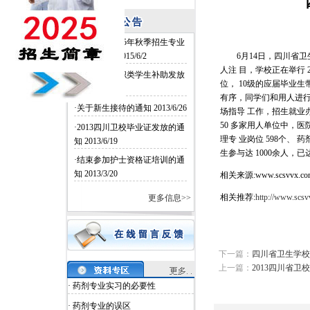
·四川卫校2015年秋季招生专业
和名额确定
2015/6/2
6月14日，四川省
人注 目，学校正在举行 
·四川卫校中职类学生补助发放
位， 10级的应届毕业
2014/6/26
有序，同学们和用人进行
·关于新生接待的通知
2013/6/26
场指导 工作，招生就业办
50 多家用人单位中，医院
·2013四川卫校毕业证发放的通
理专 业岗位 598个、 
知
2013/6/19
生参与达 1000余人，已
·结束参加护士资格证培训的通
知
2013/3/20
相关来源:www.scsvvx.co
相关推荐:
http://www.scs
更多信息>>
下一篇：
四川省卫生学校
上一篇：
2013四川省
· 药剂专业实习的必要性
· 药剂专业的误区