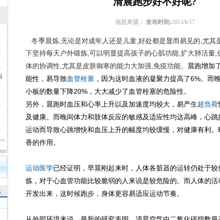
清晨跑步好不好呢?
信息来源：
发布时间:
2013/6/17
业
冬季晨炼,无论是对成年人还是儿童,好处都是显而易见的,尤其
下坚持每天户外锻炼,可以明显提高孩子的心肌功能,扩大肺活量,
放
体的协调性,尤其是皮肤御寒的能力大加强,免疫功能。
晨跑增加
6
能性，易导致
血管栓塞
，因为这时血液的凝聚力提高了6%。而
通
小板的数量下降20%，大大减少了血管栓塞的危险性。
另外，晨跑时血压和心率上升以及加速度均较大，易产生
超负荷
通
及健康。而晚间体力和肢体反应的敏感及适应性均达高峰，心跳
运动而导致心跳增快和血压上升的幅度均较缓慢，对健康有利。
>
香的作用。
运动医学
已经证明，早晨刚起来时，人体各脏器的运转仍处于较
炼，对于心血管功能比较脆弱的人来说是较危险的。而人体的活
开发出来，这时候跑步，身体更容易适应运动节奏。
从外部环境来说，最新的研究表明，清晨空气中二氧化碳指数最