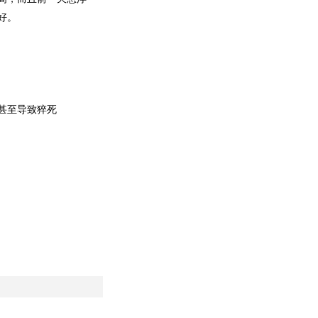
好。
甚至导致猝死