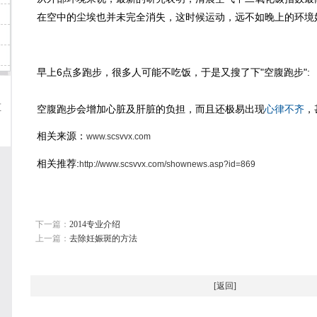
在空中的尘埃也并未完全消失，这时候运动，远不如晚上的环境
早上6点多跑步，很多人可能不吃饭，于是又搜了下"空腹跑步":
区
空腹跑步会增加心脏及肝脏的负担，而且还极易出现
心律不齐
，
相关来源：
www.scsvvx.com
相关推荐:
http://www.scsvvx.com/shownews.asp?id=869
下一篇：
2014专业介绍
上一篇：
去除妊娠斑的方法
[
返回
]