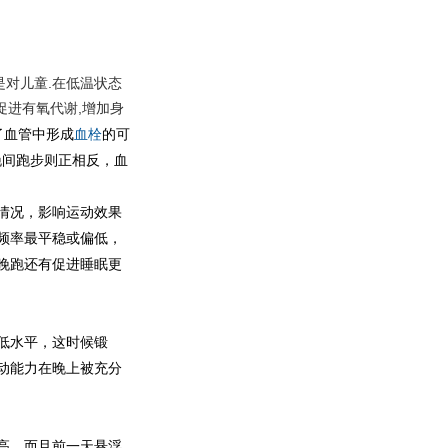
是对儿童.在低温状态
促进有氧代谢,增加身
了血管中形成
血栓
的可
晚间跑步则正相反，血
情况，影响运动效果
频率最平稳或偏低，
晚跑还有促进睡眠更
低水平，这时候锻
动能力在晚上被充分
高，而且前一天悬浮