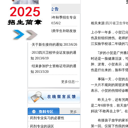
·四川卫校2015年秋季招生专业
和名额确定
2015/6/2
相关来源:
四川省卫生学
·四川卫校中职类学生补助发放
上小学一年多，小贺已分
2014/6/26
伤及软组织挫伤。老师的
江实验学校读二年级的
·关于新生接待的通知
2013/6/26
·2013四川卫校毕业证发放的通
7岁的小贺是广州番禺
知
2013/6/19
时还是一脸健康活泼，
肿、淤青。小贺表示，
·结束参加护士资格证培训的通
伤是拧出来的，脸和手
知
2013/3/20
事隔一天，小贺的左脸
更多信息>>
一大片不规则的斑驳淤青
表示。小贺的伤情经诊
昨天上午，还有另两位
是二年6班学生，前天放
妈说“不敢再去上学”。
· 药剂专业实习的必要性
有接孩子放学的家长说
第一回。仅留下伤痕的体
· 药剂专业的误区