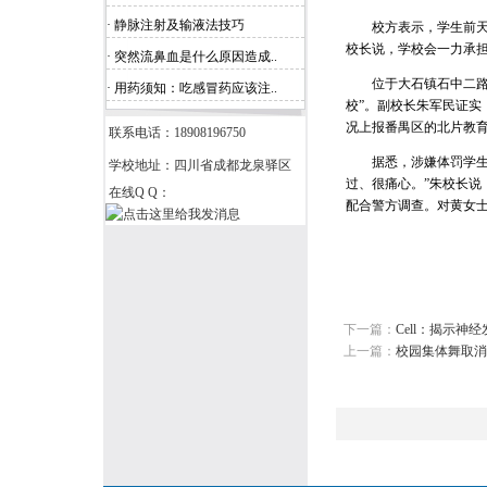
· 静脉注射及输液法技巧
校方表示，学生前天就
校长说，学校会一力承
· 突然流鼻血是什么原因造成..
位于大石镇石中二路的
· 用药须知：吃感冒药应该注..
校”。副校长朱军民证实
况上报番禺区的北片教
联系电话：18908196750
据悉，涉嫌体罚学生的
学校地址：四川省成都龙泉驿区
过、很痛心。”朱校长说
在线Q Q：
配合警方调查。对黄女士
下一篇：
Cell：揭示神
上一篇：
校园集体舞取消