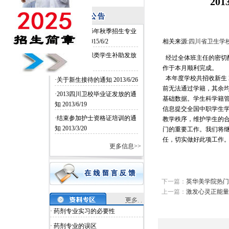
20
·四川卫校2015年秋季招生专业
和名额确定
2015/6/2
相关来源:
四川省卫生学
·四川卫校中职类学生补助发放
经过全体班主任的密切配
2014/6/26
作于本月顺利完成。
本年度学校共招收新生 2
·关于新生接待的通知
2013/6/26
前无法通过学籍，其余
·2013四川卫校毕业证发放的通
基础数据。学生科学籍
知
2013/6/19
信息提交全国中职学生学
·结束参加护士资格证培训的通
教学秩序，维护学生的合
知
2013/3/20
门的重要工作。我们将
任，切实做好此项工作
更多信息>>
下一篇：
英华美学院热门
上一篇：
激发心灵正能量
· 药剂专业实习的必要性
· 药剂专业的误区